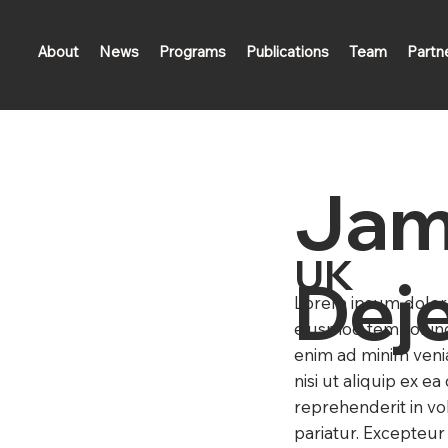
About
News
Programs
Publications
Team
Partn
Jam
UK
Dej
Lorem ipsum dolor s
eiusmod tempor inc
enim ad minim venia
nisi ut aliquip ex 
reprehenderit in vo
pariatur. Excepteur