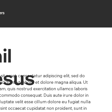
ers
il
esus
it amet, consectetur adipiscing elit, sed do
ididunt ut labore et dolore magna aliqua. Ut
m, quis nostrud exercitation ullamco laboris
ea commodo consequat. Duis aute irure dolor in
luptate velit esse cillum dolore eu fugiat nulla
 sint occaecat cupidatat non proident, sunt in